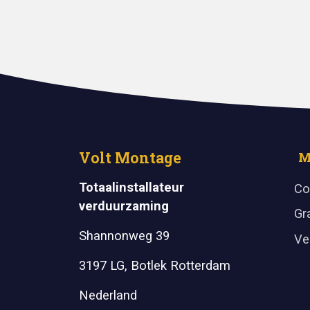
Volt Montage
M
Totaalinstallateur
Co
verduurzaming
Gr
Shannonweg 39
Ve
3197 LG, Botlek Rotterdam
Nederland