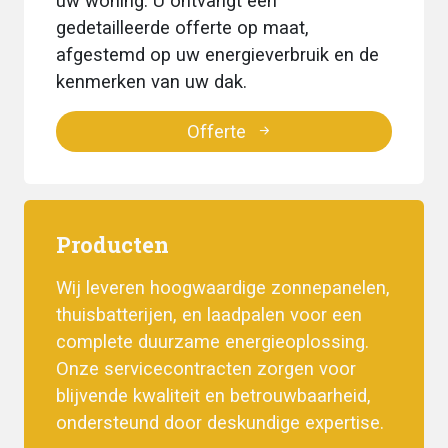
uw woning. U ontvangt een
gedetailleerde offerte op maat,
afgestemd op uw energieverbruik en de
kenmerken van uw dak.
Offerte
Producten
Wij leveren hoogwaardige zonnepanelen,
thuisbatterijen, en laadpalen voor een
complete duurzame energieoplossing.
Onze servicecontracten zorgen voor
blijvende kwaliteit en betrouwbaarheid,
ondersteund door deskundige expertise.